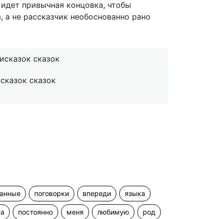
 идет привычная концовка, чтобы
а, а не рассказчик необоснованно рано
сказок сказок
занные
поговорки
впереди
языка
ка
постоянно
меня
любимую
род