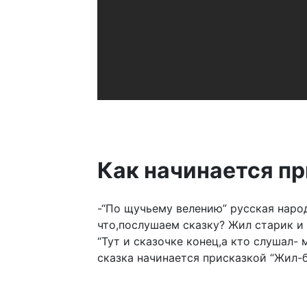
Как начинается п
-“По щучьему велению” русская наро
что,послушаем сказку? Жил старик и 
“Тут и сказочке конец,а кто слушал- 
сказка начинается присказкой “Жил-б