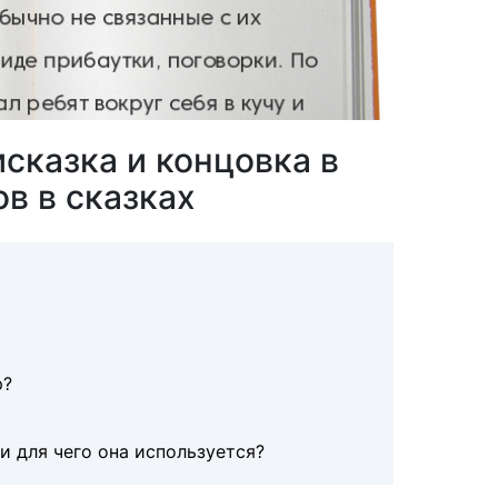
исказка и концовка в
в в сказках
р?
 и для чего она используется?