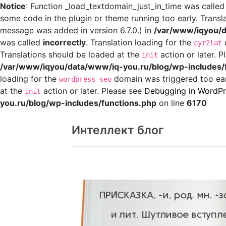
Notice
: Function _load_textdomain_just_in_time was calle
some code in the plugin or theme running too early. Transl
message was added in version 6.7.0.) in
/var/www/iqyou/d
was called
incorrectly
. Translation loading for the
d
cyr2lat
Translations should be loaded at the
action or later. 
init
/var/www/iqyou/data/www/iq-you.ru/blog/wp-includes/
loading for the
domain was triggered too earl
wordpress-seo
at the
action or later. Please see
Debugging in WordPr
init
you.ru/blog/wp-includes/functions.php
on line
6170
Перейти
к
Интеллект блог
содержанию