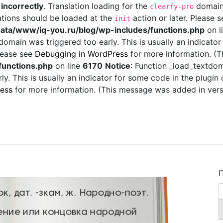
d
incorrectly
. Translation loading for the
domain 
clearfy-pro
ations should be loaded at the
action or later. Please 
init
ata/www/iq-you.ru/blog/wp-includes/functions.php
on l
omain was triggered too early. This is usually an indicator
Please see
Debugging in WordPress
for more information. (T
functions.php
on line
6170
Notice
: Function _load_textdo
y. This is usually an indicator for some code in the plugin
ess
for more information. (This message was added in versi