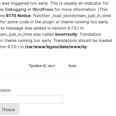
was triggered too early. This is usually an indicator for
see
Debugging in WordPress
for more information. (This
ine
6170
Notice
: Function _load_textdomain_just_in_time
 for some code in the plugin or theme running too early.
his message was added in version 6.7.0.) in
main_just_in_time was called
incorrectly
. Translation
 or theme running too early. Translations should be loaded
on 6.7.0.) in
/var/www/iqyou/data/www/iq-
Пройти IQ тест
Блог
Поиск
Поиск