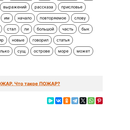
выражений
рассказа
присловье
им
начало
повторяемое
слову
стал
ли
большой
часть
бык
ир
новые
говорил
статья
олько
сущ
острове
море
может
ОЖАР. Что такое ПОЖАР?