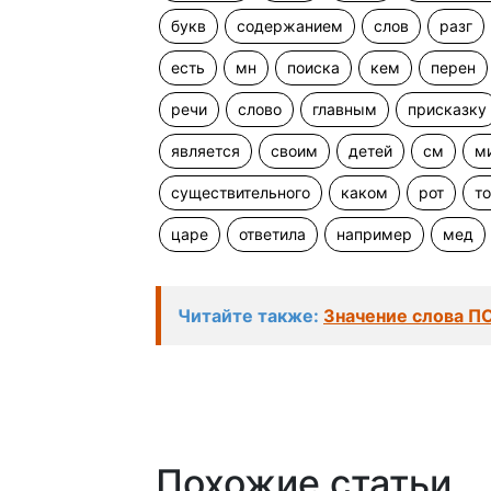
букв
содержанием
слов
разг
есть
мн
поиска
кем
перен
речи
слово
главным
присказку
является
своим
детей
см
м
существительного
каком
рот
т
царе
ответила
например
мед
Читайте также:
Значение слова П
Похожие статьи