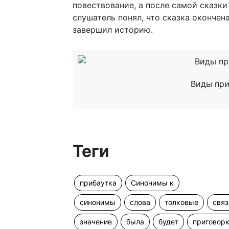
повествование, а после самой сказки
слушатель понял, что сказка окончен
завершил историю.
Виды при
Теги
прибаутка
Синонимы к
синонимы
слова
толковые
свя
значение
была
будет
приговор