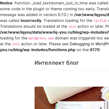
Notice
: Function _load_textdomain_just_in_time was calle
some code in the plugin or theme running too early. Transl
message was added in version 6.7.0.) in
/var/www/iqyou/d
was called
incorrectly
. Translation loading for the
d
cyr2lat
Translations should be loaded at the
action or later. 
init
/var/www/iqyou/data/www/iq-you.ru/blog/wp-includes/
loading for the
domain was triggered too earl
wordpress-seo
at the
action or later. Please see
Debugging in WordPr
init
you.ru/blog/wp-includes/functions.php
on line
6170
Перейти
к
Интеллект блог
содержанию