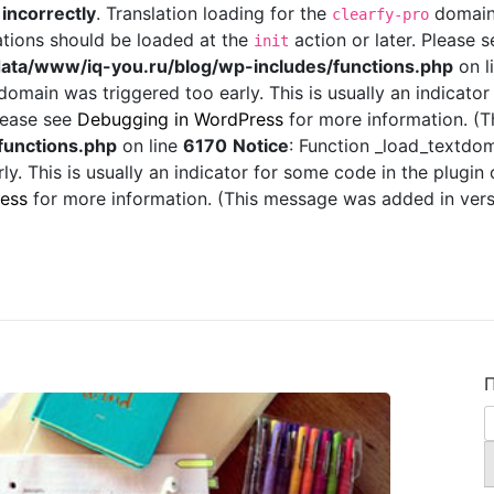
d
incorrectly
. Translation loading for the
domain 
clearfy-pro
ations should be loaded at the
action or later. Please 
init
ata/www/iq-you.ru/blog/wp-includes/functions.php
on l
omain was triggered too early. This is usually an indicator
Please see
Debugging in WordPress
for more information. (T
functions.php
on line
6170
Notice
: Function _load_textdo
y. This is usually an indicator for some code in the plugin
ess
for more information. (This message was added in versi