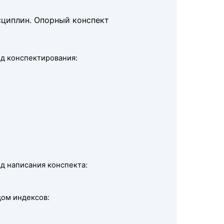
циплин. Опорный конспект
од конспектирования:
од написания конспекта:
дом индексов: