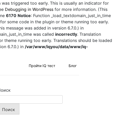
was triggered too early. This is usually an indicator for
see
Debugging in WordPress
for more information. (This
ine
6170
Notice
: Function _load_textdomain_just_in_time
 for some code in the plugin or theme running too early.
his message was added in version 6.7.0.) in
main_just_in_time was called
incorrectly
. Translation
 or theme running too early. Translations should be loaded
on 6.7.0.) in
/var/www/iqyou/data/www/iq-
Пройти IQ тест
Блог
Поиск
Поиск