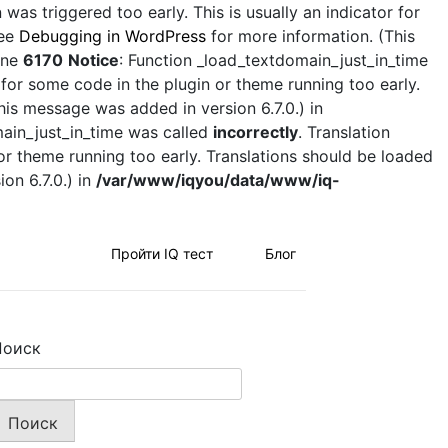
was triggered too early. This is usually an indicator for
see
Debugging in WordPress
for more information. (This
ine
6170
Notice
: Function _load_textdomain_just_in_time
 for some code in the plugin or theme running too early.
his message was added in version 6.7.0.) in
main_just_in_time was called
incorrectly
. Translation
 or theme running too early. Translations should be loaded
on 6.7.0.) in
/var/www/iqyou/data/www/iq-
Пройти IQ тест
Блог
Поиск
Поиск