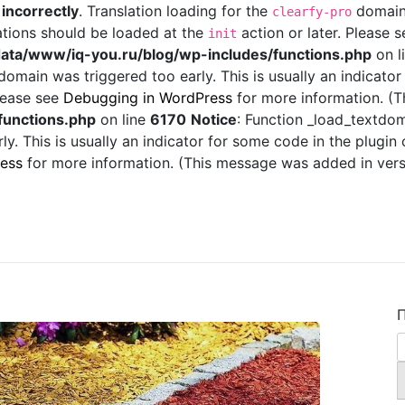
d
incorrectly
. Translation loading for the
domain 
clearfy-pro
ations should be loaded at the
action or later. Please 
init
ata/www/iq-you.ru/blog/wp-includes/functions.php
on l
omain was triggered too early. This is usually an indicator
Please see
Debugging in WordPress
for more information. (T
functions.php
on line
6170
Notice
: Function _load_textdo
y. This is usually an indicator for some code in the plugin
ess
for more information. (This message was added in versi