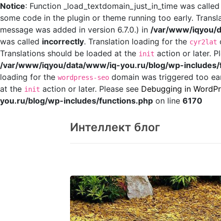
Notice
: Function _load_textdomain_just_in_time was calle
some code in the plugin or theme running too early. Transl
message was added in version 6.7.0.) in
/var/www/iqyou/d
was called
incorrectly
. Translation loading for the
d
cyr2lat
Translations should be loaded at the
action or later. 
init
/var/www/iqyou/data/www/iq-you.ru/blog/wp-includes/
loading for the
domain was triggered too earl
wordpress-seo
at the
action or later. Please see
Debugging in WordPr
init
you.ru/blog/wp-includes/functions.php
on line
6170
Перейти
к
Интеллект блог
содержанию