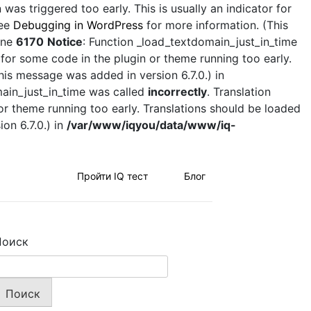
was triggered too early. This is usually an indicator for
see
Debugging in WordPress
for more information. (This
ine
6170
Notice
: Function _load_textdomain_just_in_time
 for some code in the plugin or theme running too early.
his message was added in version 6.7.0.) in
main_just_in_time was called
incorrectly
. Translation
 or theme running too early. Translations should be loaded
on 6.7.0.) in
/var/www/iqyou/data/www/iq-
Пройти IQ тест
Блог
Поиск
Поиск