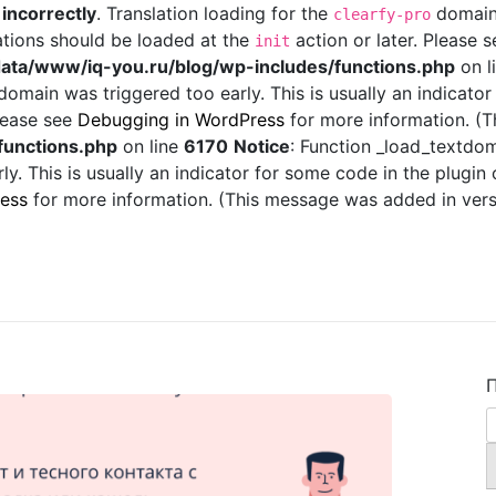
d
incorrectly
. Translation loading for the
domain 
clearfy-pro
ations should be loaded at the
action or later. Please 
init
ata/www/iq-you.ru/blog/wp-includes/functions.php
on l
omain was triggered too early. This is usually an indicator
Please see
Debugging in WordPress
for more information. (T
functions.php
on line
6170
Notice
: Function _load_textdo
y. This is usually an indicator for some code in the plugin
ess
for more information. (This message was added in versi