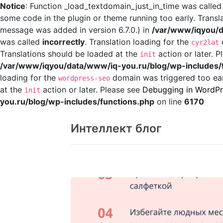
Notice
: Function _load_textdomain_just_in_time was calle
some code in the plugin or theme running too early. Transl
message was added in version 6.7.0.) in
/var/www/iqyou/d
was called
incorrectly
. Translation loading for the
d
cyr2lat
Translations should be loaded at the
action or later. 
init
/var/www/iqyou/data/www/iq-you.ru/blog/wp-includes/
loading for the
domain was triggered too earl
wordpress-seo
at the
action or later. Please see
Debugging in WordPr
init
you.ru/blog/wp-includes/functions.php
on line
6170
Перейти
к
Интеллект блог
содержанию